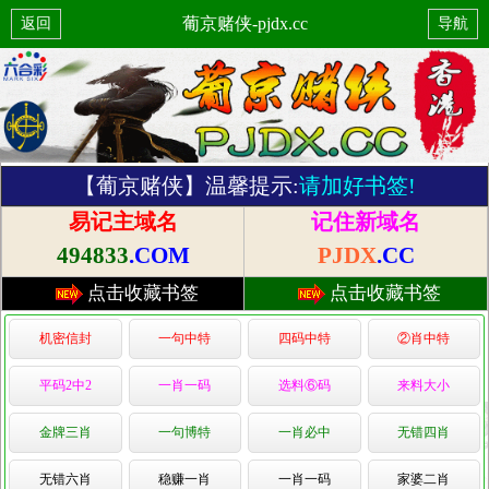
葡京赌侠-pjdx.cc
返回
导航
【葡京赌侠】温馨提示:
请加好书签!
易记主域名
记住新域名
494833
.COM
PJDX
.CC
点击收藏书签
点击收藏书签
机密信封
一句中特
四码中特
②肖中特
平码2中2
一肖一码
选料⑥码
来料大小
金牌三肖
一句博特
一肖必中
无错四肖
无错六肖
稳赚一肖
一肖一码
家婆二肖