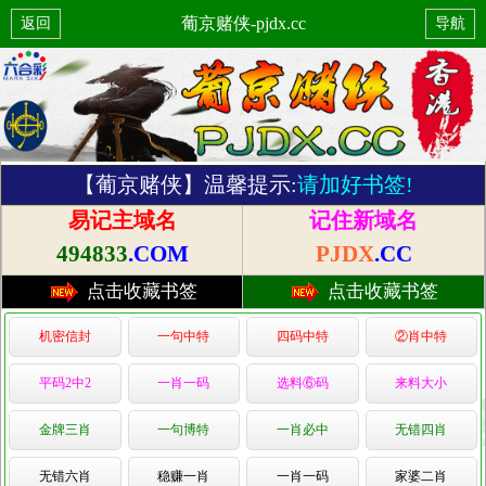
葡京赌侠-pjdx.cc
返回
导航
【葡京赌侠】温馨提示:
请加好书签!
易记主域名
记住新域名
494833
.COM
PJDX
.CC
点击收藏书签
点击收藏书签
机密信封
一句中特
四码中特
②肖中特
平码2中2
一肖一码
选料⑥码
来料大小
金牌三肖
一句博特
一肖必中
无错四肖
无错六肖
稳赚一肖
一肖一码
家婆二肖