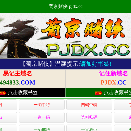
葡京赌侠-pjdx.cc
【葡京赌侠】温馨提示:
请加好书签!
易记主域名
记住新域名
494833
.COM
PJDX
.CC
点击收藏书签
点击收藏书
封
一句中特
四码中特
2
一肖一码
选料⑥码
肖
一句博特
一肖必中