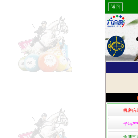
返回
机密信
平码2中
金牌三