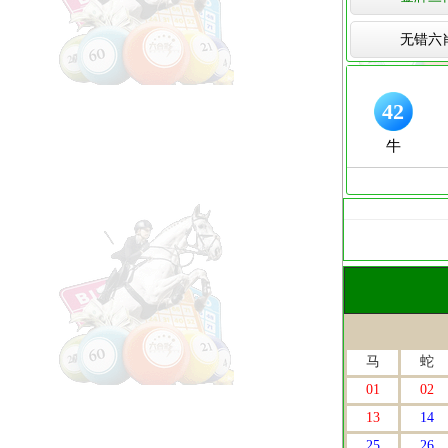
无错六
马
蛇
01
02
13
14
25
26