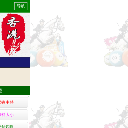
导航
签
②肖中特
来料大小
无错四肖