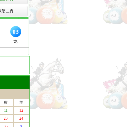
家婆二肖
猴
羊
11
12
23
24
35
36