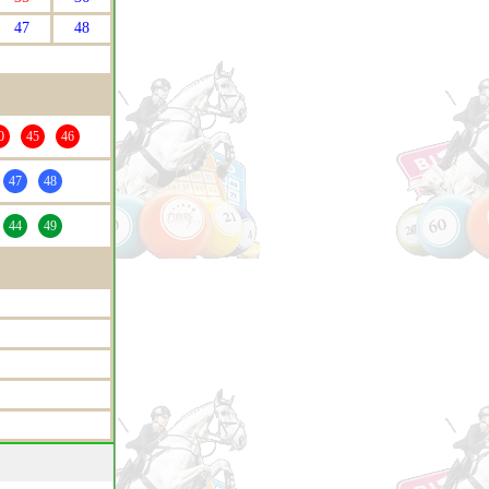
47
48
0
45
46
47
48
44
49