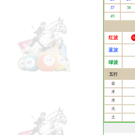
37
38
49
红波
0
蓝波
绿波
五行
金
木
水
火
土