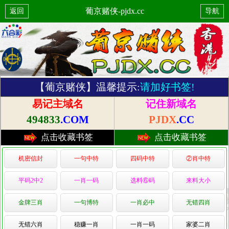
葡京赌侠-pjdx.cc
返回
导航
【葡京赌侠】温馨提示:
请加好书签!
易记主域名
记住新域名
494833
.COM
PJDX
.CC
点击收藏书签
点击收藏书签
机密信封
一句中特
四码中特
②肖中特
平码2中2
一肖一码
选料⑥码
来料大小
金牌三肖
一句博特
一肖必中
无错四肖
无错六肖
稳赚一肖
一肖一码
家婆二肖