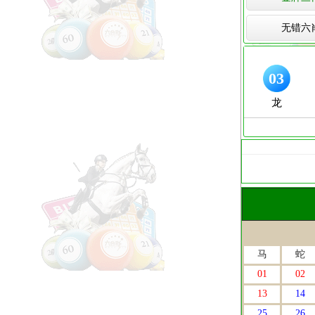
无错六
马
蛇
01
02
13
14
25
26