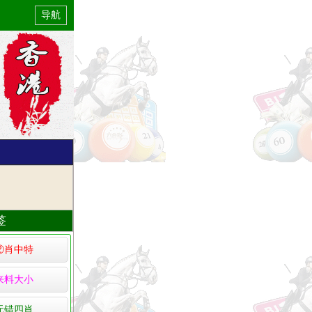
导航
签
②肖中特
来料大小
无错四肖