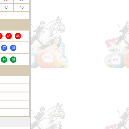
47
48
0
45
46
47
48
44
49