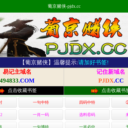
葡京赌侠-pjdx.cc
【葡京赌侠】温馨提示:
请加好书签!
易记主域名
记住新域名
494833
.COM
PJDX
.CC
点击收藏书签
点击收藏书
封
一句中特
四码中特
2
一肖一码
选料⑥码
肖
一句博特
一肖必中