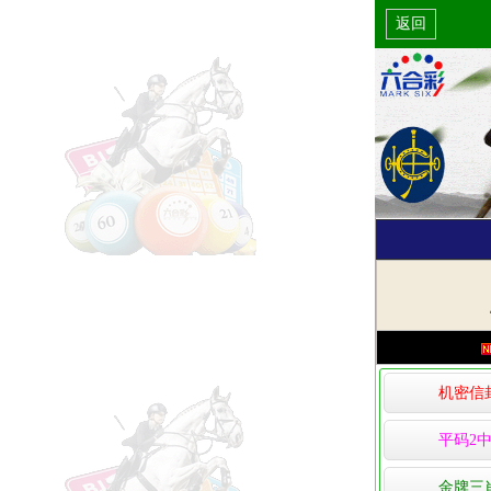
返回
机密信
平码2中
金牌三