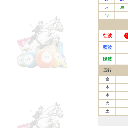
37
38
49
红波
0
蓝波
绿波
五行
金
木
水
火
土