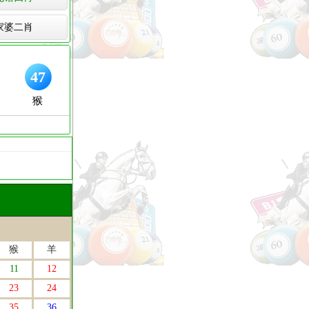
家婆二肖
猴
羊
11
12
23
24
35
36