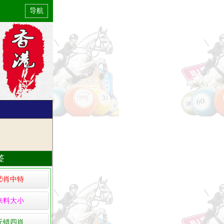
导航
签
②肖中特
来料大小
无错四肖