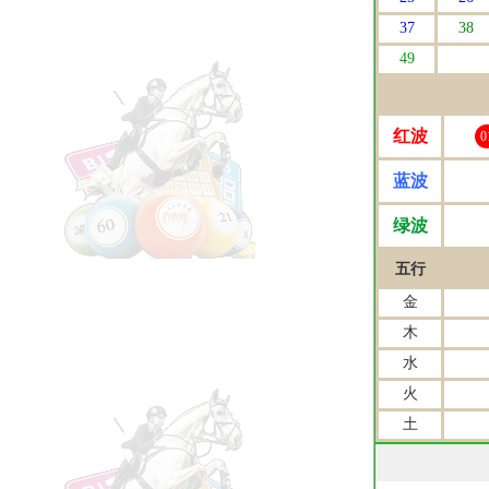
37
38
49
红波
0
蓝波
绿波
五行
金
木
水
火
土