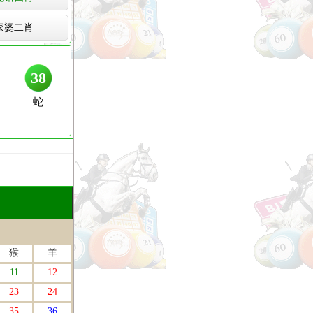
家婆二肖
猴
羊
11
12
23
24
35
36