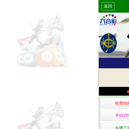
返回
机密信
平码2中
金牌三