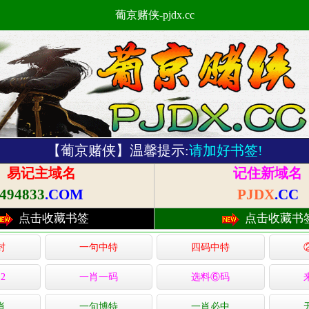
葡京赌侠-pjdx.cc
【葡京赌侠】温馨提示:
请加好书签!
易记主域名
记住新域名
494833
.COM
PJDX
.CC
点击收藏书签
点击收藏书
封
一句中特
四码中特
2
一肖一码
选料⑥码
肖
一句博特
一肖必中