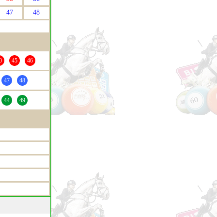
47
48
0
45
46
47
48
44
49