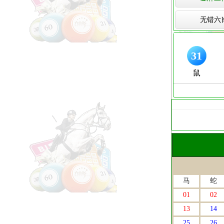
无错六
马
蛇
01
02
13
14
25
26