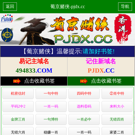
葡京赌侠-pjdx.cc
返回
导航
【葡京赌侠】温馨提示:
请加好书签!
易记主域名
记住新域名
494833
.COM
PJDX
.CC
点击收藏书签
点击收藏书签
机密信封
一句中特
四码中特
②肖中特
平码2中2
一肖一码
选料⑥码
来料大小
金牌三肖
一句博特
一肖必中
无错四肖
无错六肖
稳赚一肖
一肖一码
家婆二肖