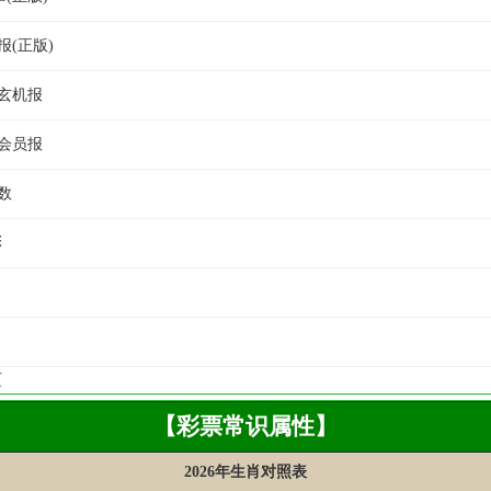
报(正版)
幕玄机报
级会员报
数
彩
页
【彩票常识属性】
2026年生肖对照表