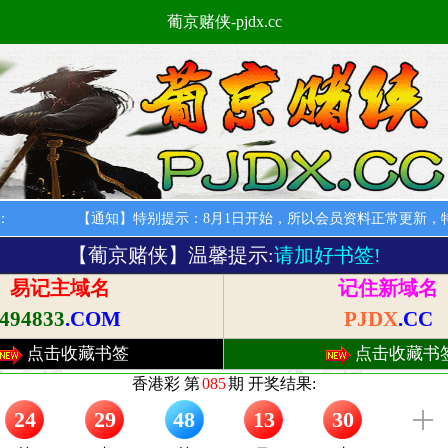
葡京赌侠-pjdx.cc
：
【通知】特别提示：8月1日开始，所以会员资料正常更新，特
【葡京赌侠】温馨提示:
请加好书签!
易记主域名
记住新域名
494833
.COM
PJDX
.CC
点击收藏书签
点击收藏书