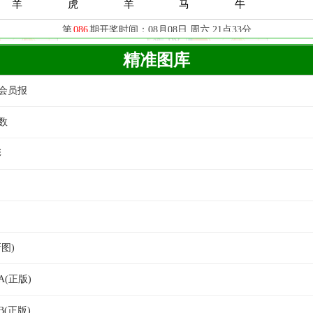
精准图库
级会员报
数
彩
新图)
A(正版)
B(正版)