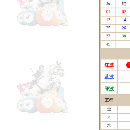
马
蛇
01
02
13
14
25
26
37
38
49
红波
0
蓝波
绿波
五行
金
木
水