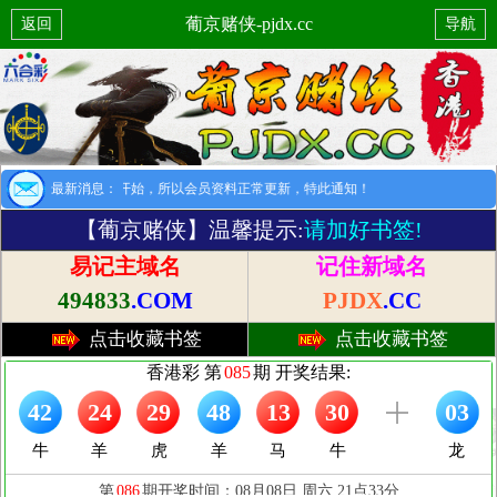
葡京赌侠-pjdx.cc
返回
导航
提示：8月1日开始，所以会员资料正常更新，特此通知！
最新消息：
【葡京赌侠】温馨提示:
请加好书签!
易记主域名
记住新域名
494833
.COM
PJDX
.CC
点击收藏书签
点击收藏书签