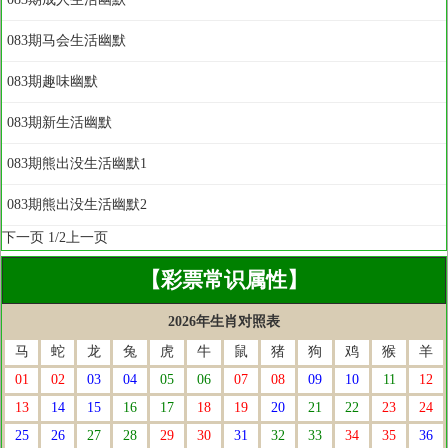
083期马会生活幽默
083期趣味幽默
083期新生活幽默
083期熊出没生活幽默1
083期熊出没生活幽默2
下一页
1/2
上一页
【彩票常识属性】
2026年生肖对照表
马
蛇
龙
兔
虎
牛
鼠
猪
狗
鸡
猴
羊
01
02
03
04
05
06
07
08
09
10
11
12
13
14
15
16
17
18
19
20
21
22
23
24
25
26
27
28
29
30
31
32
33
34
35
36