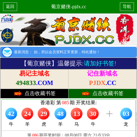
葡京赌侠-pjdx.cc
返回
导航
提示：8月1日开始，所以会员资料正常更新，特此通知！
最新消息：
【葡京赌侠】温馨提示:
请加好书签!
易记主域名
记住新域名
494833
.COM
PJDX
.CC
点击收藏书签
点击收藏书签