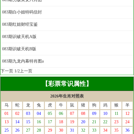
083期白小姐特码信封
083期红姐财经宝鉴
083期识破天机A版
083期识破天机B版
083期九龙内幕特肖图a
下一页
1/2
上一页
【彩票常识属性】
2026年生肖对照表
马
蛇
龙
兔
虎
牛
鼠
猪
狗
鸡
猴
羊
01
02
03
04
05
06
07
08
09
10
11
12
13
14
15
16
17
18
19
20
21
22
23
24
25
26
27
28
29
30
31
32
33
34
35
36