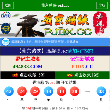
葡京赌侠-pjdx.cc
返回
导航
提示：8月1日开始，所以会员资料正常更新，特此通知！
最新消息：
【葡京赌侠】温馨提示:
请加好书签!
易记主域名
记住新域名
494833
.COM
PJDX
.CC
点击收藏书签
点击收藏书签