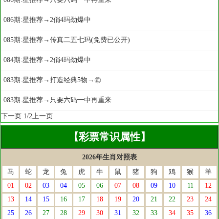
086期:星推荐→2俏4玛劲爆中
085期:星推荐→传真二五七玛(免费已公开)
084期:星推荐→2俏4玛劲爆中
083期:星推荐→打造经典5物→㊣
083期:星推荐→只要六码━中再重来
下一页
1/2
上一页
【彩票常识属性】
2026年生肖对照表
马
蛇
龙
兔
虎
牛
鼠
猪
狗
鸡
猴
羊
01
02
03
04
05
06
07
08
09
10
11
12
13
14
15
16
17
18
19
20
21
22
23
24
25
26
27
28
29
30
31
32
33
34
35
36