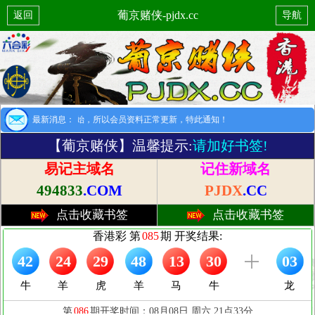
葡京赌侠-pjdx.cc
返回
导航
提示：8月1日开始，所以会员资料正常更新，特此通知！
最新消息：
【葡京赌侠】温馨提示:
请加好书签!
易记主域名
记住新域名
494833
.COM
PJDX
.CC
点击收藏书签
点击收藏书签