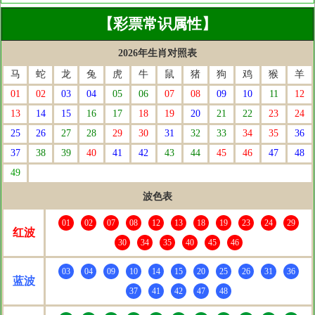
【彩票常识属性】
2026年生肖对照表
马
蛇
龙
兔
虎
牛
鼠
猪
狗
鸡
猴
羊
01
02
03
04
05
06
07
08
09
10
11
12
13
14
15
16
17
18
19
20
21
22
23
24
25
26
27
28
29
30
31
32
33
34
35
36
37
38
39
40
41
42
43
44
45
46
47
48
49
波色表
01
02
07
08
12
13
18
19
23
24
29
红波
30
34
35
40
45
46
03
04
09
10
14
15
20
25
26
31
36
蓝波
37
41
42
47
48