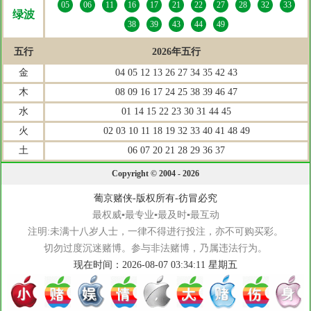
05
06
11
16
17
21
22
27
28
32
33
绿波
38
39
43
44
49
五行
2026年五行
金
04 05 12 13 26 27 34 35 42 43
木
08 09 16 17 24 25 38 39 46 47
水
01 14 15 22 23 30 31 44 45
火
02 03 10 11 18 19 32 33 40 41 48 49
土
06 07 20 21 28 29 36 37
Copyright © 2004 - 2026
葡京赌侠-版权所有-彷冒必究
最权威▪最专业▪最及时▪最互动
注明:未满十八岁人士，一律不得进行投注，亦不可购买彩。
切勿过度沉迷赌博。参与非法赌博，乃属违法行为。
现在时间：2026-08-07 03:34:11 星期五